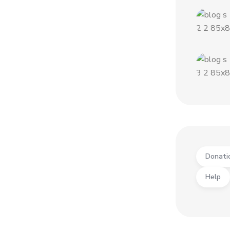
Donati
Help