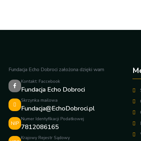
M
Fundacja Echo Dobroci założona dzięki wam
Kontakt: Faccebook
Fundacja Echo Dobroci
Skrzynka mailowa
Fundacja@EchoDobroci.pl
Numer Identyfikacji Podatkowej
NIP
7812086165
Krajowy Rejestr Sądowy