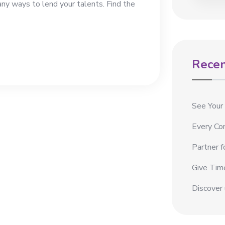
any ways to lend your talents. Find the
Recen
See Your
Every Con
Partner f
Give Time
Discover 