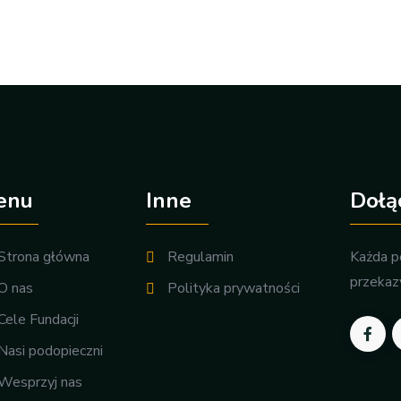
enu
Inne
Dołąc
Strona główna
Regulamin
Każda po
przekaz
O nas
Polityka prywatności
Cele Fundacji
Nasi podopieczni
Wesprzyj nas