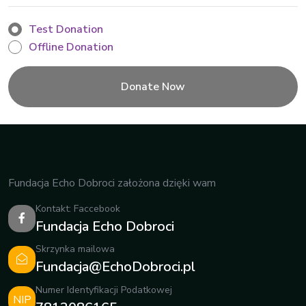
Test Donation
Offline Donation
Fundacja Echo Dobroci założona dzięki wam
Kontakt: Faccebook
Fundacja Echo Dobroci
Skrzynka mailowa
Fundacja@EchoDobroci.pl
Numer Identyfikacji Podatkowej
NIP